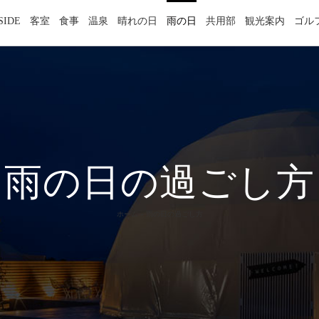
SIDE
客室
食事
温泉
晴れの日
雨の日
共用部
観光案内
ゴル
雨の日の過ごし方
ホーム
»
雨の日の過ごし方