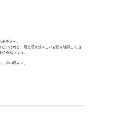
のテラスへ。
きないけれど、雨と雪が荒々しい岩肌を強調して山
龍茶を淹れよう。
テル棟の温泉へ。