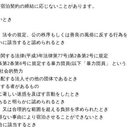
、宿泊契約の締結に応じないことがあります。
いとき
し、法令の規定、公の秩序もしくは善良の風俗に反する行為
らハに該当すると認められるとき
する法律(平成3年法律第77号)第2条第2号に規定
条第2条第6号に規定する暴力団員(以下「暴力団員」 という
社会的勢力
配する法人その他の団体であるとき
当する者があるもの
客に著しい迷惑を及ぼす言動をしたとき
であると明らかに認められるとき
れ、又は合理的な範囲を超える負担を求められたとき
を得ない事由により宿泊させることができないとき
場合に該当するとき