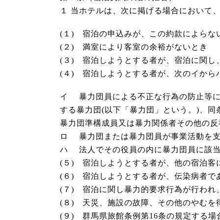
１ 当ホテルは、次に掲げる場合において
(１) 宿泊の申込みが、この約款によらな
(２) 満室により客室の余裕がないとき
(３) 宿泊しようとする者が、宿泊に関
(４) 宿泊しようとする者が、次のイか
イ 暴力団員による不正な行為の防止等に関
する暴力団(以下「暴力団」という。)、同
暴力団準構成員又は暴力関係者その他の反
ロ 暴力団または暴力団員が事業活動を支
ハ 法人でその役員の内に暴力団員に該
(５) 宿泊しようとする者が、他の宿泊
(６) 宿泊しようとする者が、伝染病者
(７) 宿泊に関し暴力的要求行為が行わ
(８) 天災、施設の故障、その他のやむ
(９) 群馬県旅館条例第16条の規定する