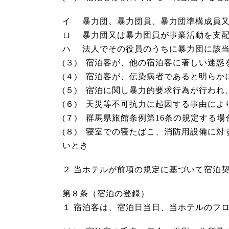
イ 暴力団、暴力団員、暴力団準構成員又
ロ 暴力団又は暴力団員が事業活動を支配
ハ 法人でその役員のうちに暴力団に該
(３) 宿泊客が、他の宿泊客に著しい迷惑
(４) 宿泊客が、伝染病者であると明らか
(５) 宿泊に関し暴力的要求行為が行わ
(６) 天災等不可抗力に起因する事由に
(７) 群馬県旅館条例第16条の規定する
(８) 寝室での寝たばこ、消防用設備に
いとき
２ 当ホテルが前項の規定に基づいて宿泊
第８条（宿泊の登録）
１ 宿泊客は、宿泊日当日、当ホテルのフ