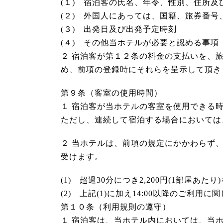
(１) 宿泊客の氏名、年令、性別、住所及
(２) 外国人にあっては、国籍、旅券番号
(３) 出発日及び出発予定時刻
(４) その他当ホテルが必要と認める事項
２ 宿泊客が第１２条の料金の支払いを、
め、前項の登録時にそれらを呈示して頂き
第９条（客室の使用時間）
１ 宿泊客が当ホテルの客室を使用できる時
ただし、連続して宿泊する場合においては
２ 当ホテルは、前項の規定にかかわらず
受けます。
(1) 超過30分につき2,200円(1部屋
(2) 上記(1)に加え14:00以降のご利
第１０条（利用規則の遵守）
１ 宿泊客は、当ホテル内においては、当