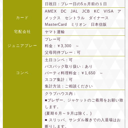
日祝日：プレー日の5ヵ月前の１日
AMEX DC JAL JCB KC VISA ア
カード
メックス セントラル ダイナース
MasterCard ミリオン 日本信販
宅配会社
ヤマト運輸
プレー可
ジュニアプレー
料金：￥3,300 ～
父母同伴プレー：可
土日コンペ：可
バスパック取り扱い：あり
コンペ
パーティ料理料金：￥1,650 ～
スコア集計：可
集計方法：ご相談ください
クラブハウス内：
■ブレザー、ジャケットのご着用をお願い致
します。
(夏期６月～９月は除く。)
■ スリッパ、サンダル履きでの入退場はお
断りします。