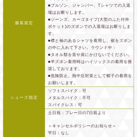
■ブルゾン、ジャンパー、Tシャツでの入退
場はお断りします。
■ジーンズ、カーゴタイプ(大型のふた付外
服装規定
ポケット)のズボンでの入退場はお断りしま
す。
■襟と袖のあるシャツを着用し、裾をズボン
の中に入れて下さい。ラウンド中：
■タオル類を首や肩にかけないでください。
■半ズボン着用時はハイソックスの着用を推
奨しております。
■危険防止、熱中症対策として帽子の着用を
お願いします。
ソフトスパイク：可
シューズ指定
メタルスパイク：不可
スパイクレス：可
土日祝：プレー日の7日前より
＜キャンセルポリシーのお知らせ＞
平日：なし